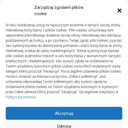
Zarządzaj zgodami plików
Instalacje sanitarne w szpitalach – jak wybrać dobrą
cookie
firmę
W celu świadczenia usług na najwyższym poziomie w ramach naszej strony
Na co zwracać uwagę podczas szukania noclegów
internetowej korzystamy z plików cookies. Pliki cookies umożliwiają nam
nad Bałtykiem
zapewnienie prawidłowego działania naszej strony internetowej oraz realizację
podstawowych jej funkcji, a po uzyskaniu Twojej zgody, pliki cookies są przez
nas wykorzystywane do dokonywania pomiarów i analiz korzystania ze strony
internetowej, a także do celów marketingowych. Strona wykorzystuje również
pliki cookies podmiotów trzecich w celu korzystania z zewnętrznych narzędzi
Najnowsze komentarze
analitycznych i marketingowych. Aby wyrazić zgodę na instalowanie na
Twoim urządzeniu końcowym plików cookies wszystkich wskazanych wyżej
Gosia
o
Fizjoterapia – jak ekspresowo przywrócić
kategorii kliknij przycisk "Akceptuję". Poszczególne ustawienia plików cookies
sprawność po urazie?
możesz zmieniać po kliknięciu przycisku „Zobacz preferencje”. Jeśli
ustawienia odpowiadają Twoim preferencjom, aby wyrazić zgodę na
instalowanie plików cookies na Twoim urządzeniu końcowym w wybranym
przez Ciebie zakresie kliknij przycisk "Akceptuję". Szczegółowe znajdziesz w
Polityce prywatności
.
Akceptuję
Odmów