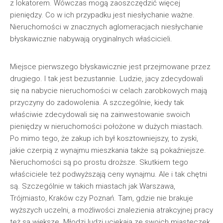
z lokatorem. Wówczas mogą zaoszczędzić więcej
pieniędzy. Co w ich przypadku jest niesłychanie ważne.
Nieruchomości w znacznych aglomeracjach niesłychanie
błyskawicznie nabywają oryginalnych właścicieli.
Miejsce pierwszego błyskawicznie jest przejmowane przez
drugiego. I tak jest bezustannie. Ludzie, jacy zdecydowali
się na nabycie nieruchomości w celach zarobkowych mają
przyczyny do zadowolenia. A szczególnie, kiedy tak
właściwie zdecydowali się na zainwestowanie swoich
pieniędzy w nieruchomości położone w dużych miastach.
Po mimo tego, że zakup ich był kosztowniejszy, to zyski,
jakie czerpią z wynajmu mieszkania także są pokaźniejsze.
Nieruchomości są po prostu droższe. Skutkiem tego
właściciele też podwyższają ceny wynajmu. Ale i tak chętni
są. Szczególnie w takich miastach jak Warszawa,
Trójmiasto, Kraków czy Poznań. Tam, gdzie nie brakuje
wyższych uczelni, a możliwości znalezienia atrakcyjnej pracy
też są większe. Młodzi ludzi uciekają ze swoich miasteczek