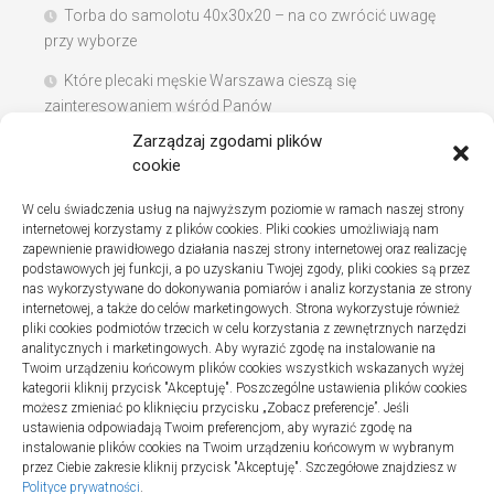
Torba do samolotu 40x30x20 – na co zwrócić uwagę
przy wyborze
Które plecaki męskie Warszawa cieszą się
zainteresowaniem wśród Panów
Zarządzaj zgodami plików
Instalacje sanitarne w szpitalach – jak wybrać dobrą
cookie
firmę
W celu świadczenia usług na najwyższym poziomie w ramach naszej strony
Na co zwracać uwagę podczas szukania noclegów
internetowej korzystamy z plików cookies. Pliki cookies umożliwiają nam
nad Bałtykiem
zapewnienie prawidłowego działania naszej strony internetowej oraz realizację
podstawowych jej funkcji, a po uzyskaniu Twojej zgody, pliki cookies są przez
nas wykorzystywane do dokonywania pomiarów i analiz korzystania ze strony
internetowej, a także do celów marketingowych. Strona wykorzystuje również
pliki cookies podmiotów trzecich w celu korzystania z zewnętrznych narzędzi
Najnowsze komentarze
analitycznych i marketingowych. Aby wyrazić zgodę na instalowanie na
Twoim urządzeniu końcowym plików cookies wszystkich wskazanych wyżej
Gosia
o
Fizjoterapia – jak ekspresowo przywrócić
kategorii kliknij przycisk "Akceptuję". Poszczególne ustawienia plików cookies
sprawność po urazie?
możesz zmieniać po kliknięciu przycisku „Zobacz preferencje”. Jeśli
ustawienia odpowiadają Twoim preferencjom, aby wyrazić zgodę na
instalowanie plików cookies na Twoim urządzeniu końcowym w wybranym
przez Ciebie zakresie kliknij przycisk "Akceptuję". Szczegółowe znajdziesz w
Polityce prywatności
.