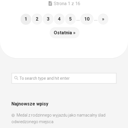
Strona 1 z 16
1
2
3
4
5
...
10
...
»
Ostatnia »
Najnowsze wpisy
Medal z rodzinnego wyjazdu jako namacalny ślad
odwiedzonego miejsca