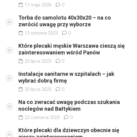
17 maja 2026
0
Torba do samolotu 40x30x20 – na co
zwrócić uwagę przy wyborze
13 sierpnia 2025
0
Które plecaki męskie Warszawa cieszą się
zainteresowaniem wśród Panów
25 lipca 2025
0
Instalacje sanitarne w szpitalach – jak
wybrać dobrą firmę
20 lipca 2025
0
Na co zwracać uwagę podczas szukania
noclegów nad Bałtykiem
22 czerwca 2025
0
Które plecaki dla dziewczyn obecnie się
cieszą zainteresowaniem