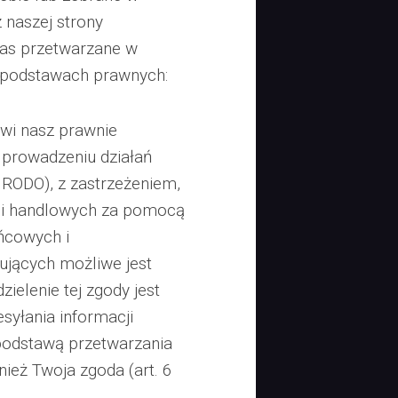
 naszej strony
nas przetwarzane w
h podstawach prawnych:
owi nasz prawnie
 prowadzeniu działań
f) RODO), z zastrzeżeniem,
cji handlowych za pomocą
ńcowych i
jących możliwe jest
zielenie tej zgody jest
syłania informacji
podstawą przetwarzania
eż Twoja zgoda (art. 6