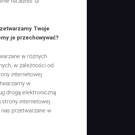
ie na adres: ul.
 przetwarzamy Twoje
iemy je przechowywać?
warzane w różnych
nych, w zależności od
trony internetowej
etwarzamy w
ug drogą elektroniczną
strony internetowej.
 nas przetwarzane w