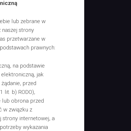
oniczną
ebie lub zebrane w
 naszej strony
nas przetwarzane w
h podstawach prawnych:
czną, na podstawie
elektroniczną, jak
 żądanie, przed
 lit. b) RODO),
e lub obrona przed
ć w związku z
 strony internetowej, a
a potrzeby wykazania