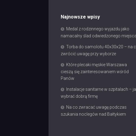
Najnowsze wpisy
Medal z rodzinnego wyjazdu jako
namacalny ślad odwiedzonego miejsc
Torba do samolotu 40x30x20 – na 
zwrócić uwagę przy wyborze
Które plecaki męskie Warszawa
cieszą się zainteresowaniem wśród
Panów
Instalacje sanitarne w szpitalach – j
wybrać dobrą firmę
Na co zwracać uwagę podczas
szukania noclegów nad Bałtykiem