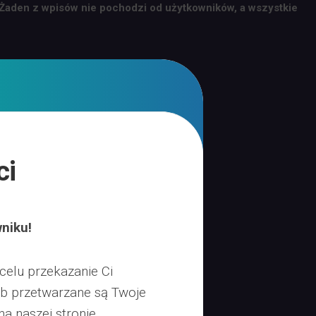
 Żaden z wpisów nie pochodzi od użytkowników, a wszystkie
ci
niku!
celu przekazanie Ci
sób przetwarzane są Twoje
a naszej stronie