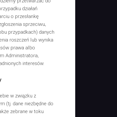
dziemy przetwarzać do
przypadku działań
ciu o przesłankę
głoszenia sprzeciwu,
 obu przypadkach) danych
enia roszczeń lub wynika
isów prawa albo
m Administratora,
adnionych interesów.
y
ebie w związku z
m (tj. dane niezbędne do
także zebrane w toku