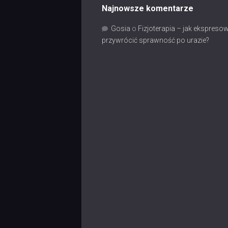
Najnowsze komentarze
Gosia
o
Fizjoterapia – jak ekspreso
przywrócić sprawność po urazie?