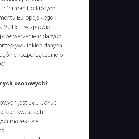
 informacji, o których
mentu Europejskiego i
a 2016 r. w sprawie
 przetwarzaniem danych
rzepływu takich danych
ogólne rozporządzenie o
O”.
danych osobowych?
owych jest J&J Jakub
lkich kwestiach
ych możesz się
s: