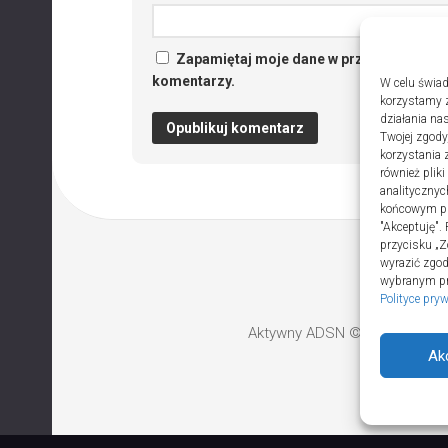
Zapamiętaj moje dane w przeglądarce po
komentarzy.
W celu świad
korzystamy z
działania nas
Twojej zgody
korzystania 
również plik
analitycznyc
końcowym pli
"Akceptuję".
przycisku „Z
wyrazić zgo
wybranym prz
Polityce pry
Aktywny ADSN © 2026. All Rig
Ak