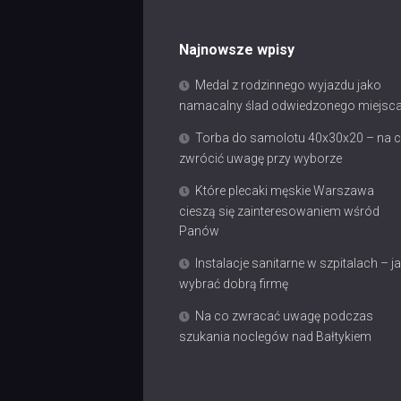
Najnowsze wpisy
Medal z rodzinnego wyjazdu jako
namacalny ślad odwiedzonego miejsc
Torba do samolotu 40x30x20 – na 
zwrócić uwagę przy wyborze
Które plecaki męskie Warszawa
cieszą się zainteresowaniem wśród
Panów
Instalacje sanitarne w szpitalach – j
wybrać dobrą firmę
Na co zwracać uwagę podczas
szukania noclegów nad Bałtykiem