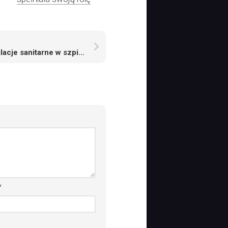
Instalacje sanitarne w szpitalach – jak wybrać dobrą firmę
*