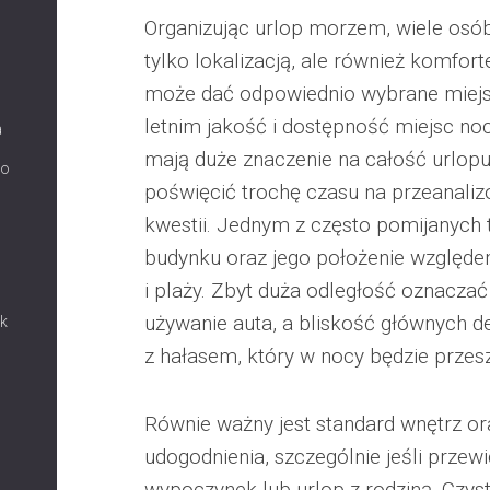
Organizując urlop morzem, wiele osó
tylko lokalizacją, ale również komfort
może dać odpowiednio wybrane miejs
letnim jakość i dostępność miejsc n
a
mają duże znaczenie na całość urlopu
co
poświęcić trochę czasu na przeanaliz
kwestii. Jednym z często pomijanych 
budynku oraz jego położenie względ
i plaży. Zbyt duża odległość oznacza
używanie auta, a bliskość głównych 
ak
z hałasem, który w nocy będzie przes
Równie ważny jest standard wnętrz or
udogodnienia, szczególnie jeśli przew
wypoczynek lub urlop z rodziną. Czys