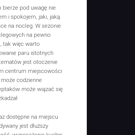
b bierze pod uwagę nie
em i spokojem, jaki, jaką
ce na nocleg. W sezonie
oclegowych na pewno
, tak więc warto
owanie paru istotnych
tematów jest otoczenie
em centrum miejscowości
ć może codzienne
deptaków może wiązać się
zkadzał.
az dostępne na miejscu
idywany jest dłuższy
tość, wyposażenie kuchni