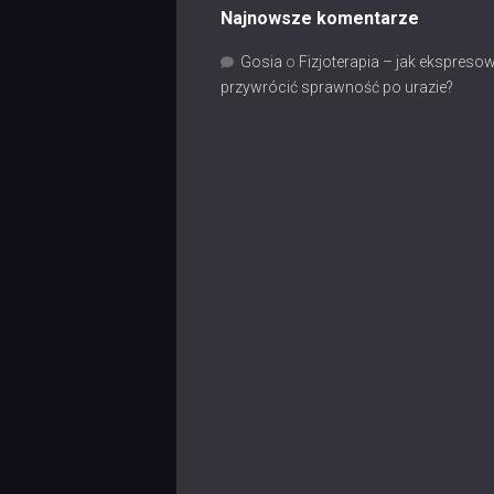
Najnowsze komentarze
Gosia
o
Fizjoterapia – jak ekspreso
przywrócić sprawność po urazie?