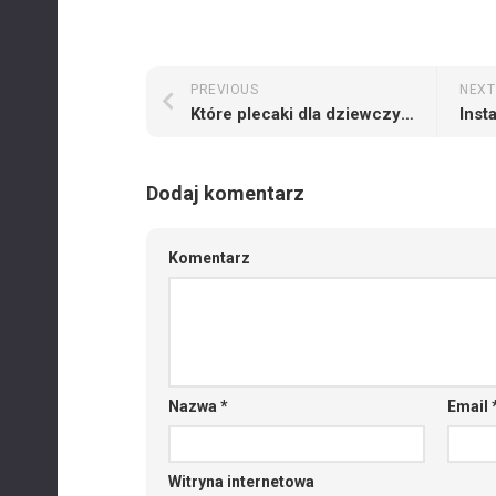
PREVIOUS
NEXT
Które plecaki dla dziewczyn obecnie się cieszą zainteresowaniem
Dodaj komentarz
Komentarz
Nazwa
*
Email
Witryna internetowa