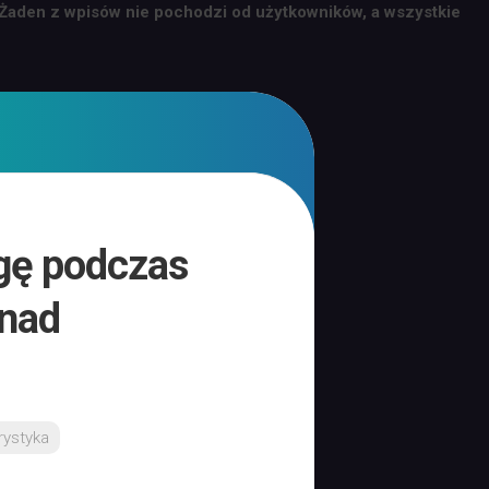
 Żaden z wpisów nie pochodzi od użytkowników, a wszystkie
gę podczas
 nad
rystyka