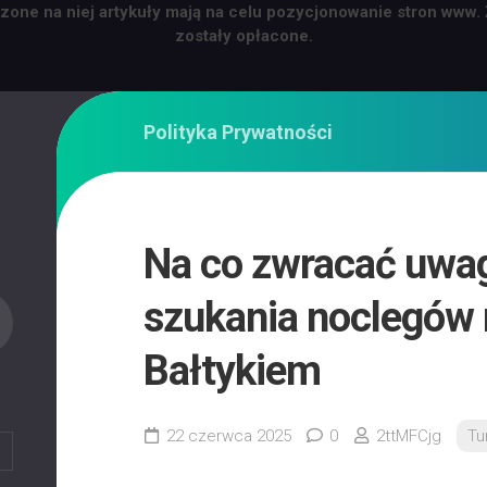
zone na niej artykuły mają na celu pozycjonowanie stron www.
zostały opłacone.
Polityka Prywatności
Na co zwracać uwa
szukania noclegów
Bałtykiem
22 czerwca 2025
0
2ttMFCjg
Tu