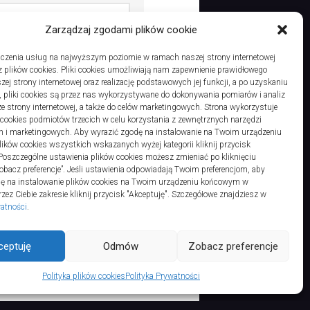
Zarządzaj zgodami plików cookie
dczas pisania kolejnych
czenia usług na najwyższym poziomie w ramach naszej strony internetowej
 plików cookies. Pliki cookies umożliwiają nam zapewnienie prawidłowego
zej strony internetowej oraz realizację podstawowych jej funkcji, a po uzyskaniu
, pliki cookies są przez nas wykorzystywane do dokonywania pomiarów i analiz
ze strony internetowej, a także do celów marketingowych. Strona wykorzystuje
i cookies podmiotów trzecich w celu korzystania z zewnętrznych narzędzi
h i marketingowych. Aby wyrazić zgodę na instalowanie na Twoim urządzeniu
ków cookies wszystkich wskazanych wyżej kategorii kliknij przycisk
 Poszczególne ustawienia plików cookies możesz zmieniać po kliknięciu
obacz preferencje”. Jeśli ustawienia odpowiadają Twoim preferencjom, aby
dę na instalowanie plików cookies na Twoim urządzeniu końcowym w
ez Ciebie zakresie kliknij przycisk "Akceptuję". Szczegółowe znajdziesz w
watności
.
hts Reserved.
ceptuję
Odmów
Zobacz preferencje
Polityka plików cookies
Polityka Prywatności