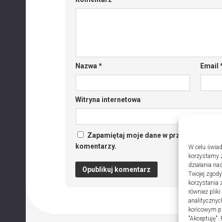
Nazwa
*
Email
Witryna internetowa
Zapamiętaj moje dane w przeglądarce po
komentarzy.
W celu świad
korzystamy z
działania nas
Twojej zgody
korzystania 
również plik
analitycznyc
końcowym pli
"Akceptuję".