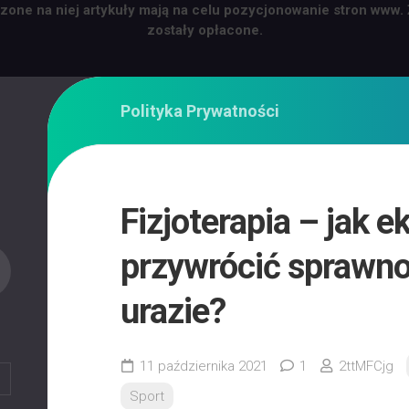
zone na niej artykuły mają na celu pozycjonowanie stron www.
zostały opłacone.
Polityka Prywatności
Fizjoterapia – jak 
przywrócić sprawn
urazie?
11 października 2021
1
2ttMFCjg
Sport