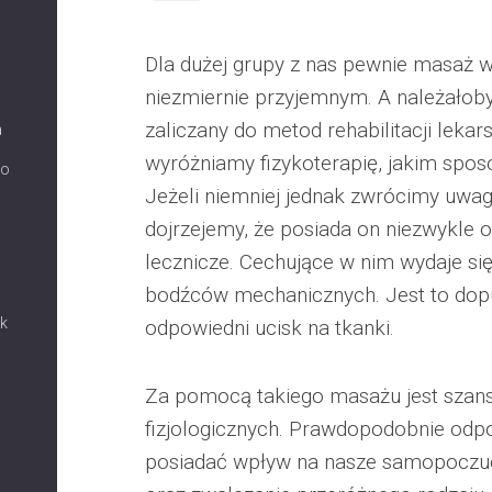
Dla dużej grupy z nas pewnie masaż 
niezmiernie przyjemnym. A należałoby
zaliczany do metod rehabilitacji lekar
a
wyróżniamy fizykoterapię, jakim spos
co
Jeżeli niemniej jednak zwrócimy uwag
dojrzejemy, że posiada on niezwykle 
lecznicze. Cechujące w nim wydaje si
bodźców mechanicznych. Jest to dop
ak
odpowiedni ucisk na tkanki.
Za pomocą takiego masażu jest szan
fizjologicznych. Prawdopodobnie od
posiadać wpływ na nasze samopoczu