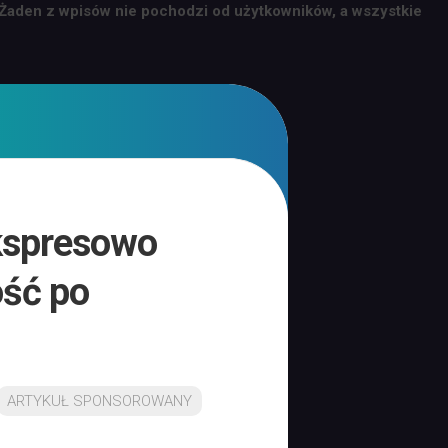
 Żaden z wpisów nie pochodzi od użytkowników, a wszystkie
ekspresowo
ość po
ARTYKUŁ SPONSOROWANY