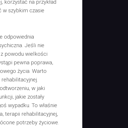
ej, korzystać na przykład
ść w szybkim czasie
e odpowiednia
ychiczna. Jeśli nie
 z powodu wielkości
ystąpi pewna poprawa,
powego życia. Warto
rehabilitacyjnej.
odtworzeniu, w jaki
kcji, jakie zostały
goś wypadku. To właśnie
, terapii rehabilitacyjnej,
ócone potrzeby życiowe.