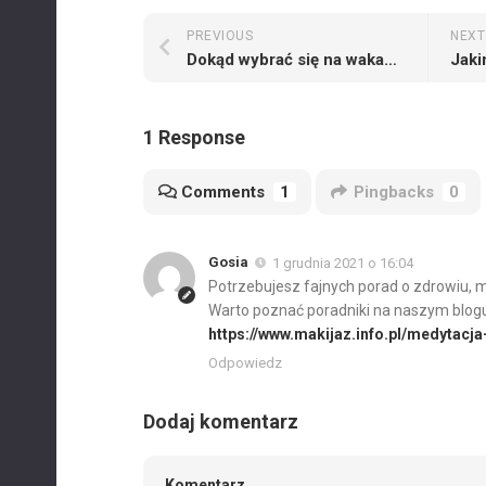
PREVIOUS
NEXT
Dokąd wybrać się na wakacje z potomkiem?
1 Response
Comments
1
Pingbacks
0
Gosia
1 grudnia 2021 o 16:04
Potrzebujesz fajnych porad o zdrowiu, m
Warto poznać poradniki na naszym blogu
https://www.makijaz.info.pl/medytac
Odpowiedz
Dodaj komentarz
Komentarz