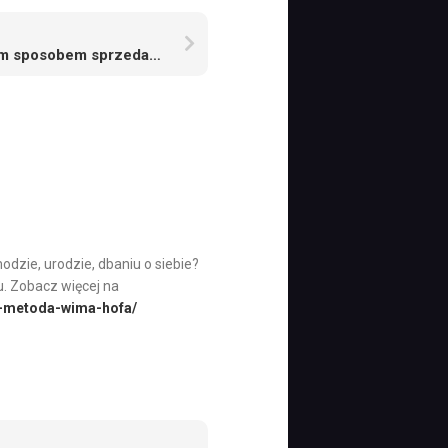
Jakim sposobem sprzedać błyskawicznie samochód?
odzie, urodzie, dbaniu o siebie?
. Zobacz więcej na
ja-metoda-wima-hofa/