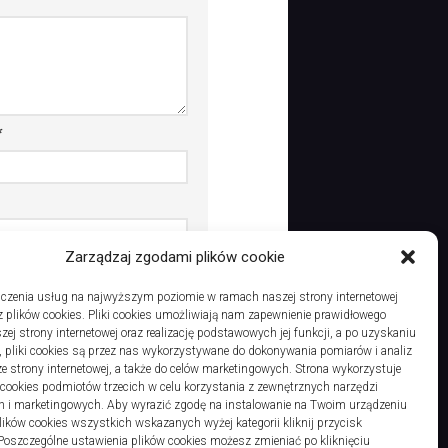
*
Zarządzaj zgodami plików cookie
dczas pisania kolejnych
czenia usług na najwyższym poziomie w ramach naszej strony internetowej
 plików cookies. Pliki cookies umożliwiają nam zapewnienie prawidłowego
zej strony internetowej oraz realizację podstawowych jej funkcji, a po uzyskaniu
, pliki cookies są przez nas wykorzystywane do dokonywania pomiarów i analiz
ze strony internetowej, a także do celów marketingowych. Strona wykorzystuje
i cookies podmiotów trzecich w celu korzystania z zewnętrznych narzędzi
h i marketingowych. Aby wyrazić zgodę na instalowanie na Twoim urządzeniu
ków cookies wszystkich wskazanych wyżej kategorii kliknij przycisk
 Poszczególne ustawienia plików cookies możesz zmieniać po kliknięciu