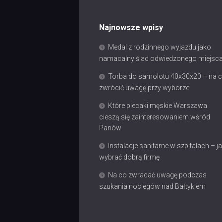
Najnowsze wpisy
Medal z rodzinnego wyjazdu jako
namacalny ślad odwiedzonego miejsc
Torba do samolotu 40x30x20 – na 
zwrócić uwagę przy wyborze
Które plecaki męskie Warszawa
cieszą się zainteresowaniem wśród
Panów
Instalacje sanitarne w szpitalach – j
wybrać dobrą firmę
Na co zwracać uwagę podczas
szukania noclegów nad Bałtykiem