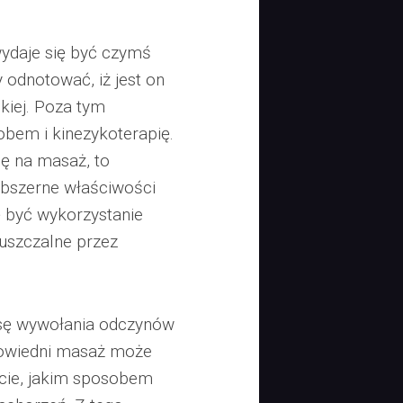
wydaje się być czymś
 odnotować, iż jest on
skiej. Poza tym
obem i kinezykoterapię.
ę na masaż, to
obszerne właściwości
ę być wykorzystanie
uszczalne przez
sę wywołania odczynów
powiedni masaż może
cie, jakim sposobem