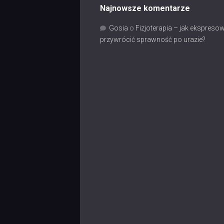
Najnowsze komentarze
Gosia
o
Fizjoterapia – jak ekspreso
przywrócić sprawność po urazie?