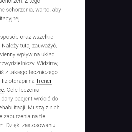
schorzeń. Z tego
ne schorzenia, warto, aby
itacyjnej.
 sposób oraz wszelkie
 Należy tutaj zauważyć,
wienny wpływ na układ
zwydzielniczy. Widzimy,
iś z takiego leczniczego
 fizjoterapii na
Trener
ce
. Cele leczenia
 dany pacjent wrócić do
habilitacji. Muszą z nich
e zaburzenia na tle
ym. Dzięki zastosowaniu