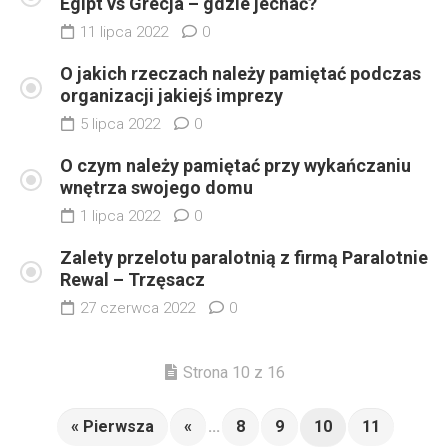
Egipt vs Grecja – gdzie jechać?
11 lipca 2022
0
O jakich rzeczach należy pamiętać podczas
organizacji jakiejś imprezy
5 lipca 2022
0
O czym należy pamiętać przy wykańczaniu
wnętrza swojego domu
1 lipca 2022
0
Zalety przelotu paralotnią z firmą Paralotnie
Rewal – Trzęsacz
27 czerwca 2022
0
Strona 10 z 16
« Pierwsza
«
...
8
9
10
11