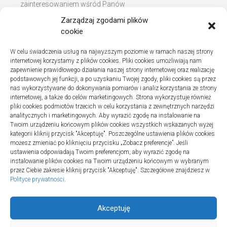
zainteresowaniem wśród Panów
Zarządzaj zgodami plików
Instalacje sanitarne w szpitalach – jak wybrać dobrą
cookie
firmę
W celu świadczenia usług na najwyższym poziomie w ramach naszej strony
Na co zwracać uwagę podczas szukania noclegów
internetowej korzystamy z plików cookies. Pliki cookies umożliwiają nam
nad Bałtykiem
zapewnienie prawidłowego działania naszej strony internetowej oraz realizację
podstawowych jej funkcji, a po uzyskaniu Twojej zgody, pliki cookies są przez
nas wykorzystywane do dokonywania pomiarów i analiz korzystania ze strony
internetowej, a także do celów marketingowych. Strona wykorzystuje również
pliki cookies podmiotów trzecich w celu korzystania z zewnętrznych narzędzi
Najnowsze komentarze
analitycznych i marketingowych. Aby wyrazić zgodę na instalowanie na
Twoim urządzeniu końcowym plików cookies wszystkich wskazanych wyżej
Gosia
o
Fizjoterapia – jak ekspresowo przywrócić
kategorii kliknij przycisk "Akceptuję". Poszczególne ustawienia plików cookies
sprawność po urazie?
możesz zmieniać po kliknięciu przycisku „Zobacz preferencje”. Jeśli
ustawienia odpowiadają Twoim preferencjom, aby wyrazić zgodę na
instalowanie plików cookies na Twoim urządzeniu końcowym w wybranym
przez Ciebie zakresie kliknij przycisk "Akceptuję". Szczegółowe znajdziesz w
Polityce prywatności
.
Akceptuję