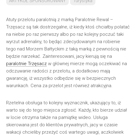
ARTYKUŁ SPONSOROWANY
Turystyka
Atuty przelotu paralotnią z marką Paralotnie Rewal –
Trzęsacz są tak dostrzegalne, iż kiedy ktoś chciałby polatać
na niebie po raz pierwszy albo po raz kolejny poczuć taki
wyrzut adrenaliny, to będąc zdecydowanym na robienie
tego nad Morzem Bałtyckim z taką marką z pewnością nie
będzie narzekać. Zainteresowani, jacy kierują się na
paralotnie Trzęsacz
w głównej mierze mogą oczekiwać na
odczuwanie radości z przelotu, a dodatkowo mają
gwarancję, iż wszystko odbędzie się w bezpiecznych
warunkach. Cena za przelot jest również atrakcyjna.
Rzetelna obsługa to kolejny wyznacznik, ukazujący to, iż
warto się do tego miejsca zgłosić. Każdy, kto bierze udział
w locie otrzyma także na pamiątkę wideo. Usługa
skierowana jest do klientów prywatnych, jacy w czasie
wakacji chcieliby przeżyć coś wartego uwagi, aczkolwiek