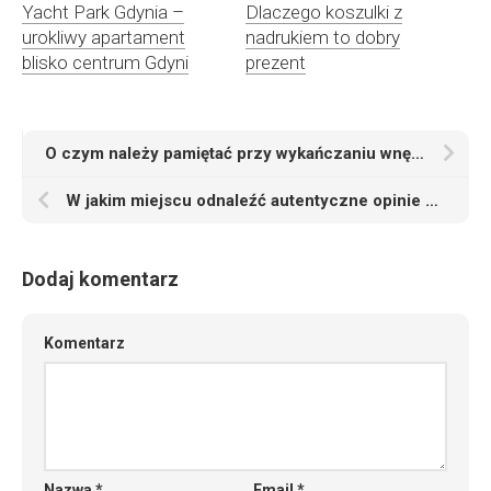
Yacht Park Gdynia –
Dlaczego koszulki z
urokliwy apartament
nadrukiem to dobry
blisko centrum Gdyni
prezent
O czym należy pamiętać przy wykańczaniu wnętrza swojego domu
W jakim miejscu odnaleźć autentyczne opinie na temat lekarza?
Dodaj komentarz
Komentarz
Nazwa
*
Email
*