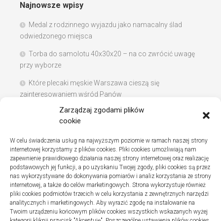
Najnowsze wpisy
Medal z rodzinnego wyjazdu jako namacalny ślad
odwiedzonego miejsca
Torba do samolotu 40x30x20 – na co zwrócić uwagę
przy wyborze
Które plecaki męskie Warszawa cieszą się
zainteresowaniem wśród Panów
Zarządzaj zgodami plików
Instalacje sanitarne w szpitalach – jak wybrać dobrą
cookie
firmę
W celu świadczenia usług na najwyższym poziomie w ramach naszej strony
Na co zwracać uwagę podczas szukania noclegów
internetowej korzystamy z plików cookies. Pliki cookies umożliwiają nam
nad Bałtykiem
zapewnienie prawidłowego działania naszej strony internetowej oraz realizację
podstawowych jej funkcji, a po uzyskaniu Twojej zgody, pliki cookies są przez
nas wykorzystywane do dokonywania pomiarów i analiz korzystania ze strony
internetowej, a także do celów marketingowych. Strona wykorzystuje również
pliki cookies podmiotów trzecich w celu korzystania z zewnętrznych narzędzi
Najnowsze komentarze
analitycznych i marketingowych. Aby wyrazić zgodę na instalowanie na
Twoim urządzeniu końcowym plików cookies wszystkich wskazanych wyżej
Gosia
o
Fizjoterapia – jak ekspresowo przywrócić
kategorii kliknij przycisk "Akceptuję". Poszczególne ustawienia plików cookies