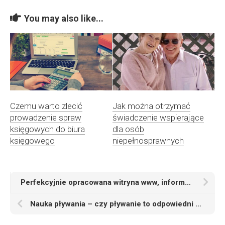
You may also like...
Czemu warto zlecić
Jak można otrzymać
prowadzenie spraw
świadczenie wspierające
księgowych do biura
dla osób
księgowego
niepełnosprawnych
Perfekcyjnie opracowana witryna www, informująca o parafii pod wezwaniem Najświętszej Maryi Panny Nieustającej Pomocy w Nowym Tomyślu
Nauka pływania – czy pływanie to odpowiedni sport dla potomstwa?