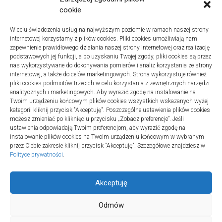
Instalacje sanitarne w szpitalach – jak wybrać dobrą
cookie
firmę
W celu świadczenia usług na najwyższym poziomie w ramach naszej strony
Na co zwracać uwagę podczas szukania noclegów
internetowej korzystamy z plików cookies. Pliki cookies umożliwiają nam
nad Bałtykiem
zapewnienie prawidłowego działania naszej strony internetowej oraz realizację
podstawowych jej funkcji, a po uzyskaniu Twojej zgody, pliki cookies są przez
nas wykorzystywane do dokonywania pomiarów i analiz korzystania ze strony
internetowej, a także do celów marketingowych. Strona wykorzystuje również
pliki cookies podmiotów trzecich w celu korzystania z zewnętrznych narzędzi
Najnowsze komentarze
analitycznych i marketingowych. Aby wyrazić zgodę na instalowanie na
Twoim urządzeniu końcowym plików cookies wszystkich wskazanych wyżej
Gosia
o
Fizjoterapia – jak ekspresowo przywrócić
kategorii kliknij przycisk "Akceptuję". Poszczególne ustawienia plików cookies
sprawność po urazie?
możesz zmieniać po kliknięciu przycisku „Zobacz preferencje”. Jeśli
ustawienia odpowiadają Twoim preferencjom, aby wyrazić zgodę na
instalowanie plików cookies na Twoim urządzeniu końcowym w wybranym
przez Ciebie zakresie kliknij przycisk "Akceptuję". Szczegółowe znajdziesz w
Polityce prywatności
.
Akceptuję
Odmów
Aktywny ADSN © 2026. All Rights Reserved.