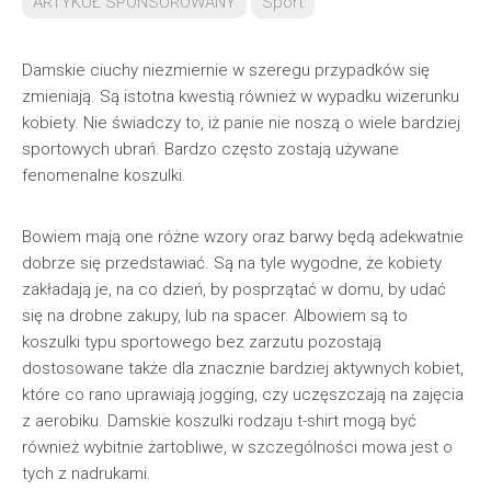
ARTYKUŁ SPONSOROWANY
Sport
Damskie ciuchy niezmiernie w szeregu przypadków się
zmieniają. Są istotna kwestią również w wypadku wizerunku
kobiety. Nie świadczy to, iż panie nie noszą o wiele bardziej
sportowych ubrań. Bardzo często zostają używane
fenomenalne koszulki.
Bowiem mają one różne wzory oraz barwy będą adekwatnie
dobrze się przedstawiać. Są na tyle wygodne, że kobiety
zakładają je, na co dzień, by posprzątać w domu, by udać
się na drobne zakupy, lub na spacer. Albowiem są to
koszulki typu sportowego bez zarzutu pozostają
dostosowane także dla znacznie bardziej aktywnych kobiet,
które co rano uprawiają jogging, czy uczęszczają na zajęcia
z aerobiku. Damskie koszulki rodzaju t-shirt mogą być
również wybitnie żartobliwe, w szczególności mowa jest o
tych z nadrukami.