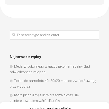
Najnowsze wpisy
Medal z rodzinnego wyjazdu jako namacalny ślad
odwiedzonego miejsca
Torba do samolotu 40x30x20 – na co zwrócić uwagę
przy wyborze
Które plecaki męskie Warszawa cieszą się
zainteresowaniem wśród Panów
Zarządzaj zgodami plików