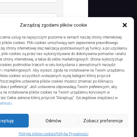
Zarządzaj zgodami plików cookie
dczas pisania kolejnych
czenia usług na najwyższym poziomie w ramach naszej strony internetowej
 plików cookies. Pliki cookies umożliwiają nam zapewnienie prawidłowego
zej strony internetowej oraz realizację podstawowych jej funkcji, a po uzyskaniu
, pliki cookies są przez nas wykorzystywane do dokonywania pomiarów i analiz
ze strony internetowej, a także do celów marketingowych. Strona wykorzystuje
i cookies podmiotów trzecich w celu korzystania z zewnętrznych narzędzi
h i marketingowych. Aby wyrazić zgodę na instalowanie na Twoim urządzeniu
ków cookies wszystkich wskazanych wyżej kategorii kliknij przycisk
 Poszczególne ustawienia plików cookies możesz zmieniać po kliknięciu
obacz preferencje”. Jeśli ustawienia odpowiadają Twoim preferencjom, aby
dę na instalowanie plików cookies na Twoim urządzeniu końcowym w
ez Ciebie zakresie kliknij przycisk "Akceptuję". Szczegółowe znajdziesz w
watności
.
hts Reserved.
ceptuję
Odmów
Zobacz preferencje
Polityka plików cookies
Polityka Prywatności