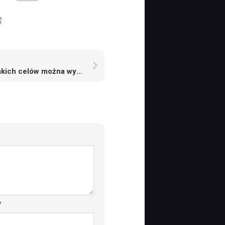
ę
Do jakich celów można wykorzystać obecnie sztuczną inteligencję
*