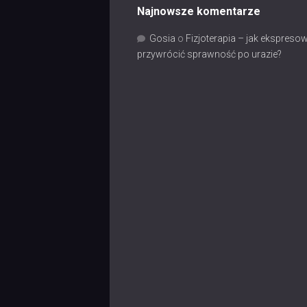
Najnowsze komentarze
Gosia
o
Fizjoterapia – jak ekspreso
przywrócić sprawność po urazie?