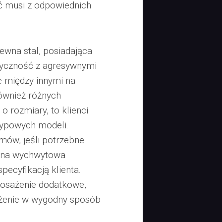
 musi z odpowiednich
ewna stal, posiadająca
tyczność z agresywnymi
 między innymi na
również różnych
o rozmiary, to klienci
typowych modeli.
mów, jeśli potrzebne
nna wychwytowa
pecyfikacją klienta.
posażenie dodatkowe,
ożenie w wygodny sposób