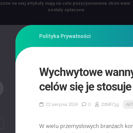
zone na niej artykuły mają na celu pozycjonowanie stron www.
zostały opłacone.
Polityka Prywatności
Wychwytowe wanny 
celów się je stosuje
22 sierpnia 2024
0
2ttMFCjg
AR
W wielu przemysłowych branżach korz