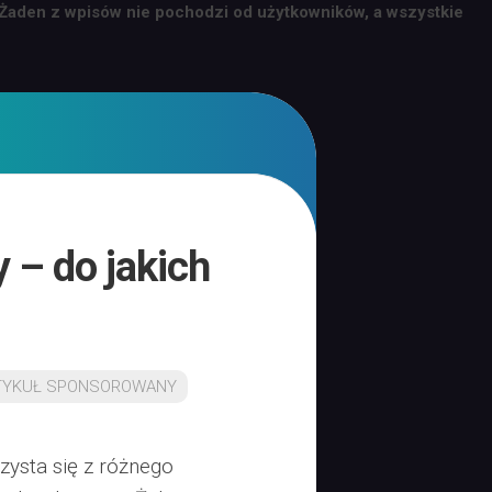
 Żaden z wpisów nie pochodzi od użytkowników, a wszystkie
– do jakich
TYKUŁ SPONSOROWANY
ysta się z różnego