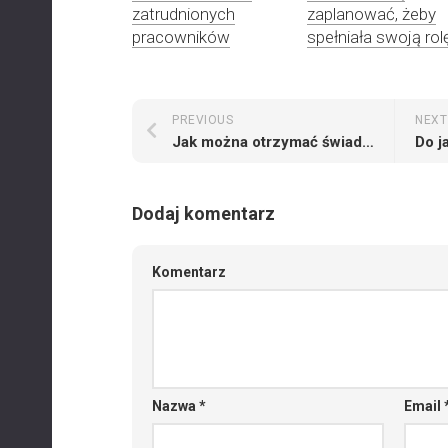
zatrudnionych
zaplanować, żeby
pracowników
spełniała swoją rol
PREVIOUS
NEXT
Jak można otrzymać świadczenie wspierające dla osób niepełnosprawnych
Dodaj komentarz
Komentarz
Nazwa
*
Email