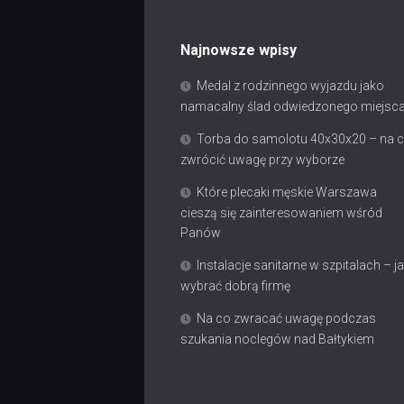
Najnowsze wpisy
Medal z rodzinnego wyjazdu jako
namacalny ślad odwiedzonego miejsc
Torba do samolotu 40x30x20 – na 
zwrócić uwagę przy wyborze
Które plecaki męskie Warszawa
cieszą się zainteresowaniem wśród
Panów
Instalacje sanitarne w szpitalach – j
wybrać dobrą firmę
Na co zwracać uwagę podczas
szukania noclegów nad Bałtykiem