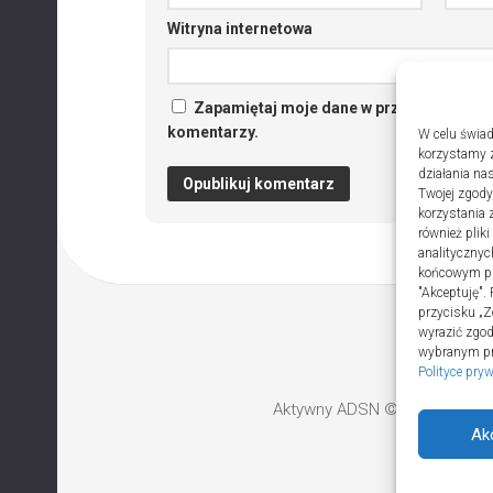
Witryna internetowa
Zapamiętaj moje dane w przeglądarce po
komentarzy.
W celu świad
korzystamy z
działania nas
Twojej zgody
korzystania 
również plik
analitycznyc
końcowym pli
"Akceptuję".
przycisku „Z
wyrazić zgo
wybranym prz
Polityce pry
Aktywny ADSN © 2026. All Rig
Ak