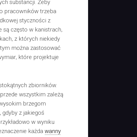
ych substancji. Żeby
o pracowników trzeba
dkowej styczności z
 są często w kanistrach,
ach, z których niekiedy
ed tym można zastosować
miar, które projektuje
stokątnych zbiorników.
 przede wszystkim zależą
ki wysokim brzegom
 gdyby z jakiegoś
przykładowo w wyniku
zeznaczenie każda
wanny