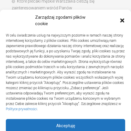
Które plecaki męskie Warszawa cieszą się
zainteresowaniem wśród Panów
Zarządzaj zgodami plików
Instalacje sanitarne w szpitalach – jak wybrać dobrą
cookie
firmę
W celu świadczenia usług na najwyższym poziomie w ramach naszej strony
Na co zwracać uwagę podczas szukania noclegów
internetowej korzystamy z plików cookies. Pliki cookies umożliwiają nam
nad Bałtykiem
zapewnienie prawidłowego działania naszej strony internetowej oraz realizację
podstawowych jej funkcji, a po uzyskaniu Twojej zgody, pliki cookies są przez
nas wykorzystywane do dokonywania pomiarów i analiz korzystania ze strony
internetowej, a także do celów marketingowych. Strona wykorzystuje również
pliki cookies podmiotów trzecich w celu korzystania z zewnętrznych narzędzi
Najnowsze komentarze
analitycznych i marketingowych. Aby wyrazić zgodę na instalowanie na
Twoim urządzeniu końcowym plików cookies wszystkich wskazanych wyżej
Gosia
o
Fizjoterapia – jak ekspresowo przywrócić
kategorii kliknij przycisk "Akceptuję". Poszczególne ustawienia plików cookies
sprawność po urazie?
możesz zmieniać po kliknięciu przycisku „Zobacz preferencje”. Jeśli
ustawienia odpowiadają Twoim preferencjom, aby wyrazić zgodę na
instalowanie plików cookies na Twoim urządzeniu końcowym w wybranym
przez Ciebie zakresie kliknij przycisk "Akceptuję". Szczegółowe znajdziesz w
Polityce prywatności
.
Akceptuję