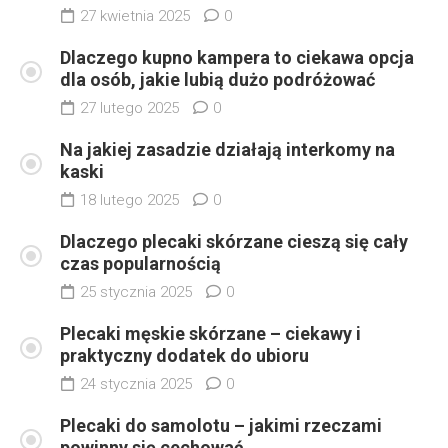
27 kwietnia 2025
0
Dlaczego kupno kampera to ciekawa opcja
dla osób, jakie lubią dużo podróżować
27 lutego 2025
0
Na jakiej zasadzie działają interkomy na
kaski
18 lutego 2025
0
Dlaczego plecaki skórzane cieszą się cały
czas popularnością
25 stycznia 2025
0
Plecaki męskie skórzane – ciekawy i
praktyczny dodatek do ubioru
24 stycznia 2025
0
Plecaki do samolotu – jakimi rzeczami
powinny się cechować