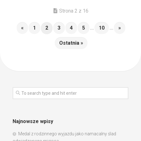
Strona 2 z 16
«
1
2
3
4
5
...
10
...
»
Ostatnia »
Najnowsze wpisy
Medal z rodzinnego wyjazdu jako namacalny ślad