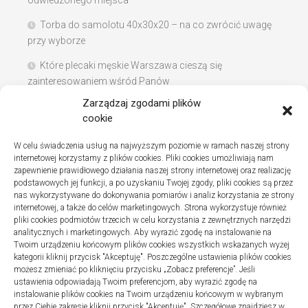
odwiedzonego miejsca
Torba do samolotu 40x30x20 – na co zwrócić uwagę
przy wyborze
Które plecaki męskie Warszawa cieszą się
zainteresowaniem wśród Panów
Zarządzaj zgodami plików
Instalacje sanitarne w szpitalach – jak wybrać dobrą
cookie
firmę
W celu świadczenia usług na najwyższym poziomie w ramach naszej strony
Na co zwracać uwagę podczas szukania noclegów
internetowej korzystamy z plików cookies. Pliki cookies umożliwiają nam
nad Bałtykiem
zapewnienie prawidłowego działania naszej strony internetowej oraz realizację
podstawowych jej funkcji, a po uzyskaniu Twojej zgody, pliki cookies są przez
nas wykorzystywane do dokonywania pomiarów i analiz korzystania ze strony
internetowej, a także do celów marketingowych. Strona wykorzystuje również
pliki cookies podmiotów trzecich w celu korzystania z zewnętrznych narzędzi
Najnowsze komentarze
analitycznych i marketingowych. Aby wyrazić zgodę na instalowanie na
Twoim urządzeniu końcowym plików cookies wszystkich wskazanych wyżej
Gosia
o
Fizjoterapia – jak ekspresowo przywrócić
kategorii kliknij przycisk "Akceptuję". Poszczególne ustawienia plików cookies
sprawność po urazie?
możesz zmieniać po kliknięciu przycisku „Zobacz preferencje”. Jeśli
ustawienia odpowiadają Twoim preferencjom, aby wyrazić zgodę na
instalowanie plików cookies na Twoim urządzeniu końcowym w wybranym
przez Ciebie zakresie kliknij przycisk "Akceptuję". Szczegółowe znajdziesz w