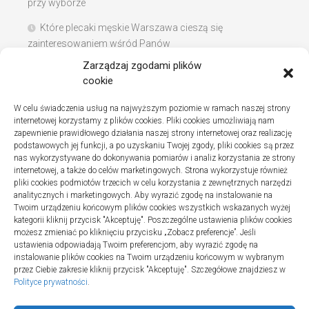
przy wyborze
Które plecaki męskie Warszawa cieszą się
zainteresowaniem wśród Panów
Zarządzaj zgodami plików
Instalacje sanitarne w szpitalach – jak wybrać dobrą
cookie
firmę
W celu świadczenia usług na najwyższym poziomie w ramach naszej strony
Na co zwracać uwagę podczas szukania noclegów
internetowej korzystamy z plików cookies. Pliki cookies umożliwiają nam
nad Bałtykiem
zapewnienie prawidłowego działania naszej strony internetowej oraz realizację
podstawowych jej funkcji, a po uzyskaniu Twojej zgody, pliki cookies są przez
nas wykorzystywane do dokonywania pomiarów i analiz korzystania ze strony
internetowej, a także do celów marketingowych. Strona wykorzystuje również
pliki cookies podmiotów trzecich w celu korzystania z zewnętrznych narzędzi
Najnowsze komentarze
analitycznych i marketingowych. Aby wyrazić zgodę na instalowanie na
Twoim urządzeniu końcowym plików cookies wszystkich wskazanych wyżej
Gosia
o
Fizjoterapia – jak ekspresowo przywrócić
kategorii kliknij przycisk "Akceptuję". Poszczególne ustawienia plików cookies
sprawność po urazie?
możesz zmieniać po kliknięciu przycisku „Zobacz preferencje”. Jeśli
ustawienia odpowiadają Twoim preferencjom, aby wyrazić zgodę na
instalowanie plików cookies na Twoim urządzeniu końcowym w wybranym
przez Ciebie zakresie kliknij przycisk "Akceptuję". Szczegółowe znajdziesz w
Polityce prywatności
.