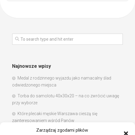
Najnowsze wpisy
Medal z rodzinnego wyjazdu jako namacalny ślad
odwiedzonego miejsca
Torba do samolotu 40x30x20 – na co zwrócić uwagę
przy wyborze
Które plecaki męskie Warszawa cieszą się
zainteresowaniem wśród Panów
Zarządzaj zgodami plików
Instalacje sanitarne w szpitalach – jak wybrać dobrą