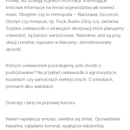
Polskę, też szukają szybkich informacji. Interesują je
treściwe informacje na temat województwa jak również
miast. Obojętne czy to metropolia – Warszawa, Szczecin,
Olsztyn czy mniejsze, np. Puck, Busko-Zdrój czy Jastarnia.
Szybkie ciekawostki o atrakcjach destynacji które planujemy
odwiedzić, są bardzo wartościowe. Naturalnie, jeśli są przy
okazji rzetelne, napisane w klarowny i skondensowany
sposób.
Których ciekawostek poszukujemy, jeśli chodzi o
podróżowanie? Na przykład ciekawostki o agroturystyce,
hostelach czy samolotach elektrycznych. O lotniskach,
promach albo walizkach.
Dowcipy i żarty na poprawę humoru
Nawet największy smutas, uwielbia się śmiać. Opowiadanie
kawałów, oglądanie komedii, wygłupów kabaretów,