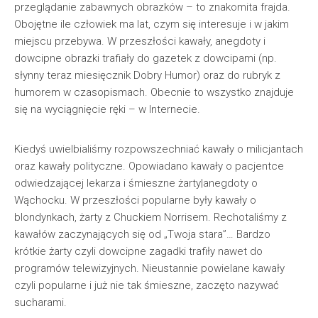
przeglądanie zabawnych obrazków – to znakomita frajda.
Obojętne ile człowiek ma lat, czym się interesuje i w jakim
miejscu przebywa. W przeszłości kawały, anegdoty i
dowcipne obrazki trafiały do gazetek z dowcipami (np.
słynny teraz miesięcznik Dobry Humor) oraz do rubryk z
humorem w czasopismach. Obecnie to wszystko znajduje
się na wyciągnięcie ręki – w Internecie.
Kiedyś uwielbialiśmy rozpowszechniać kawały o milicjantach
oraz kawały polityczne. Opowiadano kawały o pacjentce
odwiedzającej lekarza i śmieszne żarty|anegdoty o
Wąchocku. W przeszłości popularne były kawały o
blondynkach, żarty z Chuckiem Norrisem. Rechotaliśmy z
kawałów zaczynających się od „Twoja stara”… Bardzo
krótkie żarty czyli dowcipne zagadki trafiły nawet do
programów telewizyjnych. Nieustannie powielane kawały
czyli popularne i już nie tak śmieszne, zaczęto nazywać
sucharami.