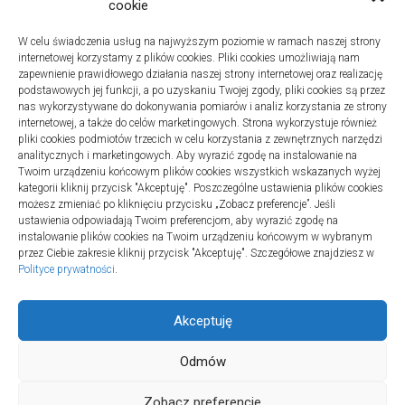
cookie
firmę
W celu świadczenia usług na najwyższym poziomie w ramach naszej strony
Na co zwracać uwagę podczas szukania noclegów
internetowej korzystamy z plików cookies. Pliki cookies umożliwiają nam
nad Bałtykiem
zapewnienie prawidłowego działania naszej strony internetowej oraz realizację
podstawowych jej funkcji, a po uzyskaniu Twojej zgody, pliki cookies są przez
nas wykorzystywane do dokonywania pomiarów i analiz korzystania ze strony
internetowej, a także do celów marketingowych. Strona wykorzystuje również
pliki cookies podmiotów trzecich w celu korzystania z zewnętrznych narzędzi
Najnowsze komentarze
analitycznych i marketingowych. Aby wyrazić zgodę na instalowanie na
Twoim urządzeniu końcowym plików cookies wszystkich wskazanych wyżej
Gosia
o
Fizjoterapia – jak ekspresowo przywrócić
kategorii kliknij przycisk "Akceptuję". Poszczególne ustawienia plików cookies
sprawność po urazie?
możesz zmieniać po kliknięciu przycisku „Zobacz preferencje”. Jeśli
ustawienia odpowiadają Twoim preferencjom, aby wyrazić zgodę na
instalowanie plików cookies na Twoim urządzeniu końcowym w wybranym
przez Ciebie zakresie kliknij przycisk "Akceptuję". Szczegółowe znajdziesz w
Polityce prywatności
.
Akceptuję
Odmów
Aktywny ADSN © 2026. All Rights Reserved.
Zobacz preferencje