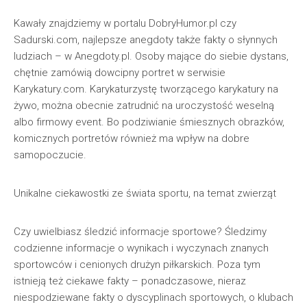
Kawały znajdziemy w portalu DobryHumor.pl czy
Sadurski.com, najlepsze anegdoty także fakty o słynnych
ludziach – w Anegdoty.pl. Osoby mające do siebie dystans,
chętnie zamówią dowcipny portret w serwisie
Karykatury.com. Karykaturzystę tworzącego karykatury na
żywo, można obecnie zatrudnić na uroczystość weselną
albo firmowy event. Bo podziwianie śmiesznych obrazków,
komicznych portretów również ma wpływ na dobre
samopoczucie.
Unikalne ciekawostki ze świata sportu, na temat zwierząt
Czy uwielbiasz śledzić informacje sportowe? Śledzimy
codzienne informacje o wynikach i wyczynach znanych
sportowców i cenionych drużyn piłkarskich. Poza tym
istnieją też ciekawe fakty – ponadczasowe, nieraz
niespodziewane fakty o dyscyplinach sportowych, o klubach