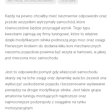
ARTYKUŁ SPONSOROWANY
Turystyka
Każdy na pewno chciałby mieć niezmiernie odpowiedni oraz
przede wszystkim wytrzymały samochód, które
równocześnie będzie przyciągał wzrok. Tego typu
kwestiami zajmują się firmy tuningowe, które to właśnie
dzięki modyfikacjom silnika podnoszą jego moc oraz osiągi.
Pierwszym krokiem do dodania kilku koni mechanicznych
naszemu pojazdowi powinna być wizyta w hamowni, w jakiej
jest mierzona moc samochodu.
Jest to odpowiedni pomysł gdy właściciel samochodu
skarży się na liche osiągi oraz dynamikę auta bo zezwoli ona
wykluczyć uszkodzenie pojazdu i bezsensowne wydawanie
pieniędzy na drogie modyfikacje silnika. Jest także grupa
amatorów tuningu montujących najdroższe oraz
najmocniejsze podzespoły z osiągalne na rynku
motoryzacyjnym.