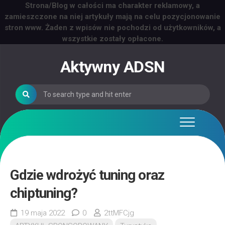
Strona/Blog w całości ma charakter reklamowy, a
zamieszczone na niej artykuły mają na celu pozycjonowanie
stron www. Żaden z wpisów nie pochodzi od użytkowników, a
wszystkie zostały opłacone.
Skip
to
Aktywny ADSN
content
Gdzie wdrożyć tuning oraz
chiptuning?
19 maja 2022
0
2ttMFCjg