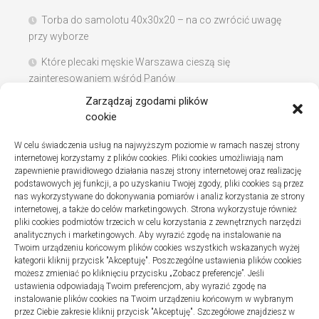
Torba do samolotu 40x30x20 – na co zwrócić uwagę
przy wyborze
Które plecaki męskie Warszawa cieszą się
zainteresowaniem wśród Panów
Zarządzaj zgodami plików
Instalacje sanitarne w szpitalach – jak wybrać dobrą
cookie
firmę
W celu świadczenia usług na najwyższym poziomie w ramach naszej strony
Na co zwracać uwagę podczas szukania noclegów
internetowej korzystamy z plików cookies. Pliki cookies umożliwiają nam
nad Bałtykiem
zapewnienie prawidłowego działania naszej strony internetowej oraz realizację
podstawowych jej funkcji, a po uzyskaniu Twojej zgody, pliki cookies są przez
nas wykorzystywane do dokonywania pomiarów i analiz korzystania ze strony
internetowej, a także do celów marketingowych. Strona wykorzystuje również
pliki cookies podmiotów trzecich w celu korzystania z zewnętrznych narzędzi
Najnowsze komentarze
analitycznych i marketingowych. Aby wyrazić zgodę na instalowanie na
Twoim urządzeniu końcowym plików cookies wszystkich wskazanych wyżej
Gosia
o
Fizjoterapia – jak ekspresowo przywrócić
kategorii kliknij przycisk "Akceptuję". Poszczególne ustawienia plików cookies
sprawność po urazie?
możesz zmieniać po kliknięciu przycisku „Zobacz preferencje”. Jeśli
ustawienia odpowiadają Twoim preferencjom, aby wyrazić zgodę na
instalowanie plików cookies na Twoim urządzeniu końcowym w wybranym
przez Ciebie zakresie kliknij przycisk "Akceptuję". Szczegółowe znajdziesz w