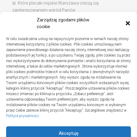
Które plecaki męskie Warszawa cieszą się
zainteresowaniem wśród Panów
Zarządzaj zgodami plików
Instalacje sanitarne w szpitalach – jak wybrać dobrą
cookie
firmę
W celu świadczenia usług na najwyższym poziomie w ramach naszej strony
Na co zwracać uwagę podczas szukania noclegów
internetowej korzystamy z plików cookies. Pliki cookies umożliwiają nam
nad Bałtykiem
zapewnienie prawidłowego działania naszej strony internetowej oraz realizację
podstawowych jej funkcji, a po uzyskaniu Twojej zgody, pliki cookies są przez
nas wykorzystywane do dokonywania pomiarów i analiz korzystania ze strony
internetowej, a także do celów marketingowych. Strona wykorzystuje również
pliki cookies podmiotów trzecich w celu korzystania z zewnętrznych narzędzi
Najnowsze komentarze
analitycznych i marketingowych. Aby wyrazić zgodę na instalowanie na
Twoim urządzeniu końcowym plików cookies wszystkich wskazanych wyżej
Gosia
o
Fizjoterapia – jak ekspresowo przywrócić
kategorii kliknij przycisk "Akceptuję". Poszczególne ustawienia plików cookies
sprawność po urazie?
możesz zmieniać po kliknięciu przycisku „Zobacz preferencje”. Jeśli
ustawienia odpowiadają Twoim preferencjom, aby wyrazić zgodę na
instalowanie plików cookies na Twoim urządzeniu końcowym w wybranym
przez Ciebie zakresie kliknij przycisk "Akceptuję". Szczegółowe znajdziesz w
Polityce prywatności
.
Akceptuję