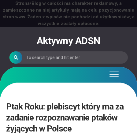
Strona/Blog w całości ma charakter reklamowy, a
zamieszczone na niej artykuły mają na celu pozycjonowanie
stron www. Żaden z wpisów nie pochodzi od użytkowników, a
wszystkie zostały opłacone.
Skip
to
Aktywny ADSN
content
Ptak Roku: plebiscyt który ma za
zadanie rozpoznawanie ptaków
żyjących w Polsce