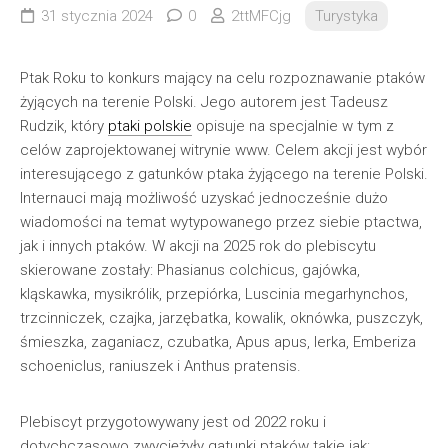
31 stycznia 2024
0
2ttMFCjg
Turystyka
Ptak Roku to konkurs mający na celu rozpoznawanie ptaków
żyjących na terenie Polski. Jego autorem jest Tadeusz
Rudzik, który
ptaki polskie
opisuje na specjalnie w tym z
celów zaprojektowanej witrynie www. Celem akcji jest wybór
interesującego z gatunków ptaka żyjącego na terenie Polski.
Internauci mają możliwość uzyskać jednocześnie dużo
wiadomości na temat wytypowanego przez siebie ptactwa,
jak i innych ptaków. W akcji na 2025 rok do plebiscytu
skierowane zostały: Phasianus colchicus, gajówka,
kląskawka, mysikrólik, przepiórka, Luscinia megarhynchos,
trzcinniczek, czajka, jarzębatka, kowalik, oknówka, puszczyk,
śmieszka, zaganiacz, czubatka, Apus apus, lerka, Emberiza
schoeniclus, raniuszek i Anthus pratensis.
Plebiscyt przygotowywany jest od 2022 roku i
dotychczasowo zwyciężyły gatunki ptaków takie jak: