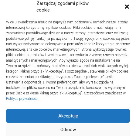
Zarządzaj zgodami plików
Instalacje sanitarne w szpitalach – jak wybrać dobrą
cookie
firmę
W celu świadczenia usług na najwyższym poziomie w ramach naszej strony
Na co zwracać uwagę podczas szukania noclegów
internetowej korzystamy z plików cookies. Pliki cookies umożliwiają nam
nad Bałtykiem
zapewnienie prawidłowego działania naszej strony internetowej oraz realizację
podstawowych jej funkcji, a po uzyskaniu Twojej zgody, pliki cookies są przez
nas wykorzystywane do dokonywania pomiarów i analiz korzystania ze strony
internetowej, a także do celów marketingowych. Strona wykorzystuje również
pliki cookies podmiotów trzecich w celu korzystania z zewnętrznych narzędzi
Najnowsze komentarze
analitycznych i marketingowych. Aby wyrazić zgodę na instalowanie na
Twoim urządzeniu końcowym plików cookies wszystkich wskazanych wyżej
Gosia
o
Fizjoterapia – jak ekspresowo przywrócić
kategorii kliknij przycisk "Akceptuję". Poszczególne ustawienia plików cookies
sprawność po urazie?
możesz zmieniać po kliknięciu przycisku „Zobacz preferencje”. Jeśli
ustawienia odpowiadają Twoim preferencjom, aby wyrazić zgodę na
instalowanie plików cookies na Twoim urządzeniu końcowym w wybranym
przez Ciebie zakresie kliknij przycisk "Akceptuję". Szczegółowe znajdziesz w
Polityce prywatności
.
Akceptuję
Odmów
Aktywny ADSN © 2026. All Rights Reserved.