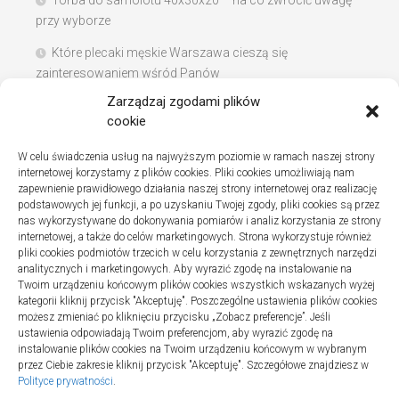
Torba do samolotu 40x30x20 – na co zwrócić uwagę
przy wyborze
Które plecaki męskie Warszawa cieszą się
zainteresowaniem wśród Panów
Zarządzaj zgodami plików
Instalacje sanitarne w szpitalach – jak wybrać dobrą
cookie
firmę
W celu świadczenia usług na najwyższym poziomie w ramach naszej strony
Na co zwracać uwagę podczas szukania noclegów
internetowej korzystamy z plików cookies. Pliki cookies umożliwiają nam
nad Bałtykiem
zapewnienie prawidłowego działania naszej strony internetowej oraz realizację
podstawowych jej funkcji, a po uzyskaniu Twojej zgody, pliki cookies są przez
nas wykorzystywane do dokonywania pomiarów i analiz korzystania ze strony
internetowej, a także do celów marketingowych. Strona wykorzystuje również
pliki cookies podmiotów trzecich w celu korzystania z zewnętrznych narzędzi
Najnowsze komentarze
analitycznych i marketingowych. Aby wyrazić zgodę na instalowanie na
Twoim urządzeniu końcowym plików cookies wszystkich wskazanych wyżej
Gosia
o
Fizjoterapia – jak ekspresowo przywrócić
kategorii kliknij przycisk "Akceptuję". Poszczególne ustawienia plików cookies
sprawność po urazie?
możesz zmieniać po kliknięciu przycisku „Zobacz preferencje”. Jeśli
ustawienia odpowiadają Twoim preferencjom, aby wyrazić zgodę na
instalowanie plików cookies na Twoim urządzeniu końcowym w wybranym
przez Ciebie zakresie kliknij przycisk "Akceptuję". Szczegółowe znajdziesz w
Polityce prywatności
.