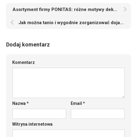
Asortyment firmy PONITAS: różne motywy dekoracyjne materiałów do wykładania podłóg w biurach oraz w fabrykach
Jak można tanio i wygodnie zorganizować dojazd na lotnisko
Dodaj komentarz
Komentarz
Nazwa
*
Email
*
Witryna internetowa