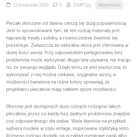
22 listopada 2023
0
2ttMFCjg
Aktywność
Plecaki skórzane od dawna cieszą się dużą popularnością.
Jest to spowodowane tym, że ten rodzaj materiały jest
naprawdę trwały i solidny, a równocześnie świetnie się
prezentuje. Zwłaszcza że naturalna skóra jest oferowana w
dużej ilości wersji. Przy odpowiednim pielęgnowaniu bez
problemów może wytrzymać długie lata używania, nie tracąc
nic ze swojego wyglądu. Dzięki temu że jest elastyczna, to
wykonywać z niej można ciekawe, oryginalne wzory, a
możliwości barwienia na różne kolory sprawiają, że
projektanci plecaków mają całkiem spore możliwości.
Obecnie jest dostępnych dużo różnych rodzajów takich
plecaków, przez co każdy bez żadnych problemów znajdzie
coś odpowiedniego dla siebie. Wiele klientów na przykład
wybiera modele w stylu vintage, inspirowane stylistyką retro.
Różnego rodzaju dodatki, na przykład metalowe paski albo