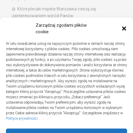
Które plecaki męskie Warszawa cieszą się
zainteresowaniem wśród Panów
Zarządzaj zgodami plików
Instalacje sanitarne w szpitalach – jak wybrać dobrą
cookie
firmę
W celu świadczenia usług na najwyższym poziomie w ramach naszej strony
Na co zwracać uwagę podczas szukania noclegów
internetowej korzystamy z plików cookies. Pliki cookies umożliwiają nam
nad Bałtykiem
zapewnienie prawidłowego działania naszej strony internetowej oraz realizację
podstawowych jej funkcji, a po uzyskaniu Twojej zgody, pliki cookies są przez
nas wykorzystywane do dokonywania pomiarów i analiz korzystania ze strony
internetowej, a także do celów marketingowych. Strona wykorzystuje również
pliki cookies podmiotów trzecich w celu korzystania z zewnętrznych narzędzi
Najnowsze komentarze
analitycznych i marketingowych. Aby wyrazić zgodę na instalowanie na
Twoim urządzeniu końcowym plików cookies wszystkich wskazanych wyżej
Gosia
o
Fizjoterapia – jak ekspresowo przywrócić
kategorii kliknij przycisk "Akceptuję". Poszczególne ustawienia plików cookies
sprawność po urazie?
możesz zmieniać po kliknięciu przycisku „Zobacz preferencje”. Jeśli
ustawienia odpowiadają Twoim preferencjom, aby wyrazić zgodę na
instalowanie plików cookies na Twoim urządzeniu końcowym w wybranym
przez Ciebie zakresie kliknij przycisk "Akceptuję". Szczegółowe znajdziesz w
Polityce prywatności
.