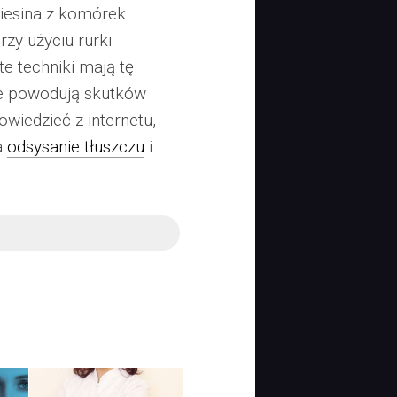
wiesina z komórek
zy użyciu rurki.
te techniki mają tę
ie powodują skutków
wiedzieć z internetu,
a
odsysanie tłuszczu
i