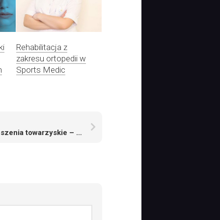
ki
Rehabilitacja z
zakresu ortopedii w
h
Sports Medic
Ogłoszenia towarzyskie – gdzie spotkać śliczną kobietę?