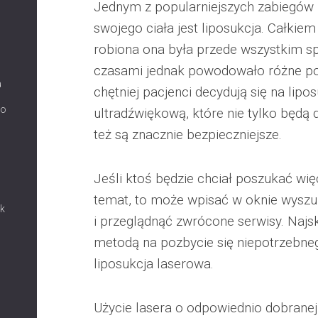
Jednym z popularniejszych zabiegów
swojego ciała jest liposukcja. Całkie
robiona ona była przede wszystkim 
czasami jednak powodowało różne po
a
chętniej pacjenci decydują się na lipo
co
ultradźwiękową, które nie tylko będą 
też są znacznie bezpieczniejsze.
Jeśli ktoś będzie chciał poszukać więc
temat, to może wpisać w oknie wyszuk
ak
i przeglądnąć zwrócone serwisy. Najsk
metodą na pozbycie się niepotrzebneg
liposukcja laserowa.
Użycie lasera o odpowiednio dobrane