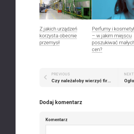
Z jakich urządzeń
Perfumy i kosmety
korzysta obecnie
– w jakim miejscu
przemysł
poszukiwać małyc
cen?
PREVIOUS
NEXT
Czy należałoby wierzyć firmom ochroniarskim i monitorującym?
Dodaj komentarz
Komentarz