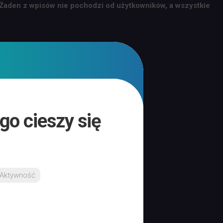
 Żaden z wpisów nie pochodzi od użytkowników, a wszystkie
go cieszy się
Aktywność