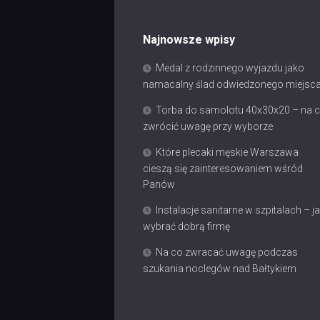
Najnowsze wpisy
Medal z rodzinnego wyjazdu jako
namacalny ślad odwiedzonego miejsc
Torba do samolotu 40x30x20 – na 
zwrócić uwagę przy wyborze
Które plecaki męskie Warszawa
cieszą się zainteresowaniem wśród
Panów
Instalacje sanitarne w szpitalach – j
wybrać dobrą firmę
Na co zwracać uwagę podczas
szukania noclegów nad Bałtykiem