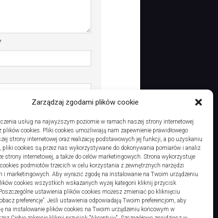
*
Zarządzaj zgodami plików cookie
dczas pisania kolejnych
czenia usług na najwyższym poziomie w ramach naszej strony internetowej
 plików cookies. Pliki cookies umożliwiają nam zapewnienie prawidłowego
zej strony internetowej oraz realizację podstawowych jej funkcji, a po uzyskaniu
, pliki cookies są przez nas wykorzystywane do dokonywania pomiarów i analiz
ze strony internetowej, a także do celów marketingowych. Strona wykorzystuje
i cookies podmiotów trzecich w celu korzystania z zewnętrznych narzędzi
h i marketingowych. Aby wyrazić zgodę na instalowanie na Twoim urządzeniu
ków cookies wszystkich wskazanych wyżej kategorii kliknij przycisk
 Poszczególne ustawienia plików cookies możesz zmieniać po kliknięciu
obacz preferencje”. Jeśli ustawienia odpowiadają Twoim preferencjom, aby
dę na instalowanie plików cookies na Twoim urządzeniu końcowym w