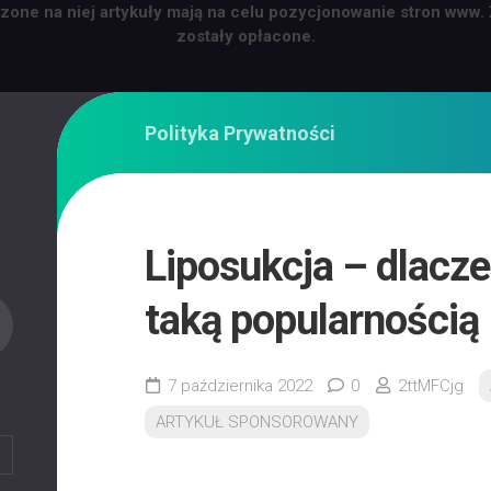
zone na niej artykuły mają na celu pozycjonowanie stron www.
zostały opłacone.
Polityka Prywatności
Liposukcja – dlacze
taką popularnością
7 października 2022
0
2ttMFCjg
ARTYKUŁ SPONSOROWANY