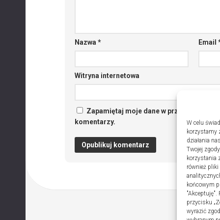
Nazwa
*
Email
Witryna internetowa
Zapamiętaj moje dane w przeglądarce po
komentarzy.
W celu świad
korzystamy z
działania nas
Twojej zgody
korzystania 
również plik
analitycznyc
końcowym pli
"Akceptuję".
przycisku „Z
wyrazić zgo