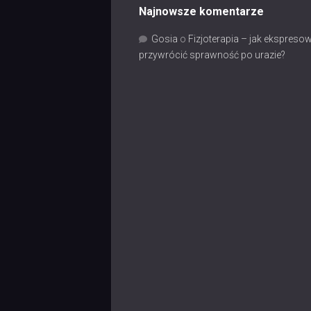
Najnowsze komentarze
Gosia
o
Fizjoterapia – jak ekspreso
przywrócić sprawność po urazie?