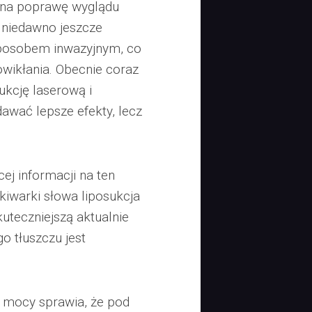
 na poprawę wyglądu
m niedawno jeszcze
sposobem inwazyjnym, co
wikłania. Obecnie coraz
sukcję laserową i
dawać lepsze efekty, lecz
ej informacji na ten
iwarki słowa liposukcja
uteczniejszą aktualnie
o tłuszczu jest
j mocy sprawia, że pod