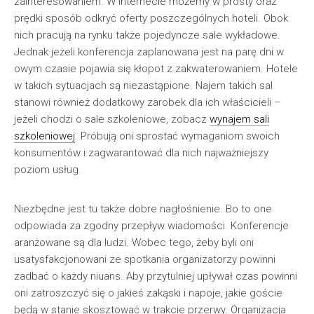
zainteresowaniem. W Internecie możemy w prosty oraz
prędki sposób odkryć oferty poszczególnych hoteli. Obok
nich pracują na rynku także pojedyncze sale wykładowe.
Jednak jeżeli konferencja zaplanowana jest na parę dni w
owym czasie pojawia się kłopot z zakwaterowaniem. Hotele
w takich sytuacjach są niezastąpione. Najem takich sal
stanowi również dodatkowy zarobek dla ich właścicieli –
jeżeli chodzi o sale szkoleniowe, zobacz
wynajem sali
szkoleniowej
. Próbują oni sprostać wymaganiom swoich
konsumentów i zagwarantować dla nich najważniejszy
poziom usług.
Niezbędne jest tu także dobre nagłośnienie. Bo to one
odpowiada za zgodny przepływ wiadomości. Konferencje
aranżowane są dla ludzi. Wobec tego, żeby byli oni
usatysfakcjonowani ze spotkania organizatorzy powinni
zadbać o każdy niuans. Aby przytulniej upływał czas powinni
oni zatroszczyć się o jakieś zakąski i napoje, jakie goście
będą w stanie skosztować w trakcie przerwy. Organizacja