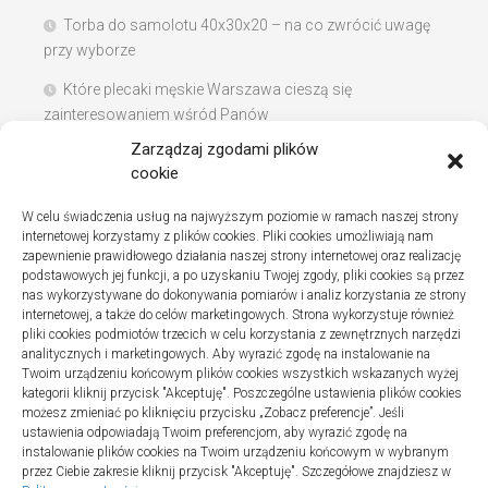
Torba do samolotu 40x30x20 – na co zwrócić uwagę
przy wyborze
Które plecaki męskie Warszawa cieszą się
zainteresowaniem wśród Panów
Zarządzaj zgodami plików
Instalacje sanitarne w szpitalach – jak wybrać dobrą
cookie
firmę
W celu świadczenia usług na najwyższym poziomie w ramach naszej strony
Na co zwracać uwagę podczas szukania noclegów
internetowej korzystamy z plików cookies. Pliki cookies umożliwiają nam
nad Bałtykiem
zapewnienie prawidłowego działania naszej strony internetowej oraz realizację
podstawowych jej funkcji, a po uzyskaniu Twojej zgody, pliki cookies są przez
nas wykorzystywane do dokonywania pomiarów i analiz korzystania ze strony
internetowej, a także do celów marketingowych. Strona wykorzystuje również
pliki cookies podmiotów trzecich w celu korzystania z zewnętrznych narzędzi
Najnowsze komentarze
analitycznych i marketingowych. Aby wyrazić zgodę na instalowanie na
Twoim urządzeniu końcowym plików cookies wszystkich wskazanych wyżej
Gosia
o
Fizjoterapia – jak ekspresowo przywrócić
kategorii kliknij przycisk "Akceptuję". Poszczególne ustawienia plików cookies
sprawność po urazie?
możesz zmieniać po kliknięciu przycisku „Zobacz preferencje”. Jeśli
ustawienia odpowiadają Twoim preferencjom, aby wyrazić zgodę na
instalowanie plików cookies na Twoim urządzeniu końcowym w wybranym
przez Ciebie zakresie kliknij przycisk "Akceptuję". Szczegółowe znajdziesz w