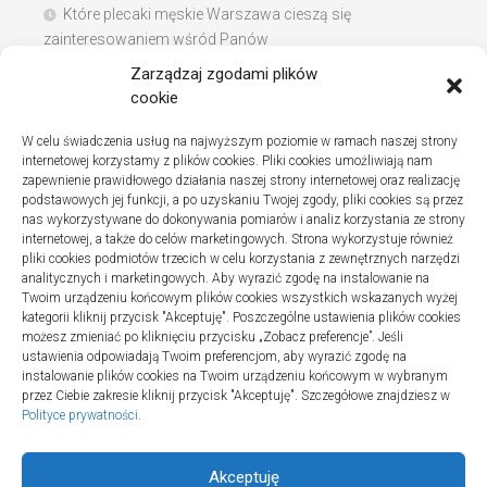
Które plecaki męskie Warszawa cieszą się
zainteresowaniem wśród Panów
Zarządzaj zgodami plików
Instalacje sanitarne w szpitalach – jak wybrać dobrą
cookie
firmę
Na co zwracać uwagę podczas szukania noclegów
W celu świadczenia usług na najwyższym poziomie w ramach naszej strony
internetowej korzystamy z plików cookies. Pliki cookies umożliwiają nam
nad Bałtykiem
zapewnienie prawidłowego działania naszej strony internetowej oraz realizację
podstawowych jej funkcji, a po uzyskaniu Twojej zgody, pliki cookies są przez
nas wykorzystywane do dokonywania pomiarów i analiz korzystania ze strony
internetowej, a także do celów marketingowych. Strona wykorzystuje również
pliki cookies podmiotów trzecich w celu korzystania z zewnętrznych narzędzi
Najnowsze komentarze
analitycznych i marketingowych. Aby wyrazić zgodę na instalowanie na
Twoim urządzeniu końcowym plików cookies wszystkich wskazanych wyżej
Gosia
o
Fizjoterapia – jak ekspresowo przywrócić
kategorii kliknij przycisk "Akceptuję". Poszczególne ustawienia plików cookies
sprawność po urazie?
możesz zmieniać po kliknięciu przycisku „Zobacz preferencje”. Jeśli
ustawienia odpowiadają Twoim preferencjom, aby wyrazić zgodę na
instalowanie plików cookies na Twoim urządzeniu końcowym w wybranym
przez Ciebie zakresie kliknij przycisk "Akceptuję". Szczegółowe znajdziesz w
Polityce prywatności
.
Akceptuję