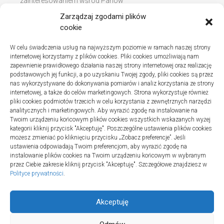
zainteresowaniem wśród Panów
Zarządzaj zgodami plików
Instalacje sanitarne w szpitalach – jak wybrać dobrą
cookie
firmę
W celu świadczenia usług na najwyższym poziomie w ramach naszej strony
Na co zwracać uwagę podczas szukania noclegów
internetowej korzystamy z plików cookies. Pliki cookies umożliwiają nam
nad Bałtykiem
zapewnienie prawidłowego działania naszej strony internetowej oraz realizację
podstawowych jej funkcji, a po uzyskaniu Twojej zgody, pliki cookies są przez
nas wykorzystywane do dokonywania pomiarów i analiz korzystania ze strony
internetowej, a także do celów marketingowych. Strona wykorzystuje również
pliki cookies podmiotów trzecich w celu korzystania z zewnętrznych narzędzi
Najnowsze komentarze
analitycznych i marketingowych. Aby wyrazić zgodę na instalowanie na
Twoim urządzeniu końcowym plików cookies wszystkich wskazanych wyżej
Gosia
o
Fizjoterapia – jak ekspresowo przywrócić
kategorii kliknij przycisk "Akceptuję". Poszczególne ustawienia plików cookies
sprawność po urazie?
możesz zmieniać po kliknięciu przycisku „Zobacz preferencje”. Jeśli
ustawienia odpowiadają Twoim preferencjom, aby wyrazić zgodę na
instalowanie plików cookies na Twoim urządzeniu końcowym w wybranym
przez Ciebie zakresie kliknij przycisk "Akceptuję". Szczegółowe znajdziesz w
Polityce prywatności
.
Akceptuję