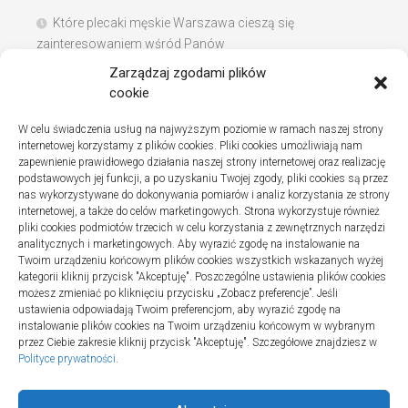
Które plecaki męskie Warszawa cieszą się
zainteresowaniem wśród Panów
Zarządzaj zgodami plików
Instalacje sanitarne w szpitalach – jak wybrać dobrą
cookie
firmę
W celu świadczenia usług na najwyższym poziomie w ramach naszej strony
Na co zwracać uwagę podczas szukania noclegów
internetowej korzystamy z plików cookies. Pliki cookies umożliwiają nam
nad Bałtykiem
zapewnienie prawidłowego działania naszej strony internetowej oraz realizację
podstawowych jej funkcji, a po uzyskaniu Twojej zgody, pliki cookies są przez
nas wykorzystywane do dokonywania pomiarów i analiz korzystania ze strony
internetowej, a także do celów marketingowych. Strona wykorzystuje również
pliki cookies podmiotów trzecich w celu korzystania z zewnętrznych narzędzi
Najnowsze komentarze
analitycznych i marketingowych. Aby wyrazić zgodę na instalowanie na
Twoim urządzeniu końcowym plików cookies wszystkich wskazanych wyżej
Gosia
o
Fizjoterapia – jak ekspresowo przywrócić
kategorii kliknij przycisk "Akceptuję". Poszczególne ustawienia plików cookies
sprawność po urazie?
możesz zmieniać po kliknięciu przycisku „Zobacz preferencje”. Jeśli
ustawienia odpowiadają Twoim preferencjom, aby wyrazić zgodę na
instalowanie plików cookies na Twoim urządzeniu końcowym w wybranym
przez Ciebie zakresie kliknij przycisk "Akceptuję". Szczegółowe znajdziesz w
Polityce prywatności
.